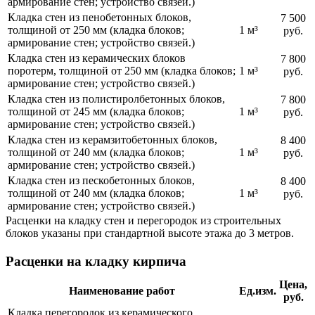
армирование стен; устройство связей.)
Кладка стен из пенобетонных блоков,
7 500
толщиной от 250 мм (кладка блоков;
1 м³
руб.
армирование стен; устройство связей.)
Кладка стен из керамических блоков
7 800
поротерм, толщиной от 250 мм (кладка блоков;
1 м³
руб.
армирование стен; устройство связей.)
Кладка стен из полистиролбетонных блоков,
7 800
толщиной от 245 мм (кладка блоков;
1 м³
руб.
армирование стен; устройство связей.)
Кладка стен из керамзитобетонных блоков,
8 400
толщиной от 240 мм (кладка блоков;
1 м³
руб.
армирование стен; устройство связей.)
Кладка стен из пескобетонных блоков,
8 400
толщиной от 240 мм (кладка блоков;
1 м³
руб.
армирование стен; устройство связей.)
Расценки на кладку стен и перегородок из строительных
блоков указаны при стандартной высоте этажа до 3 метров.
Расценки на кладку кирпича
Цена,
Наименование работ
Ед.изм.
руб.
Кладка перегородок из керамического